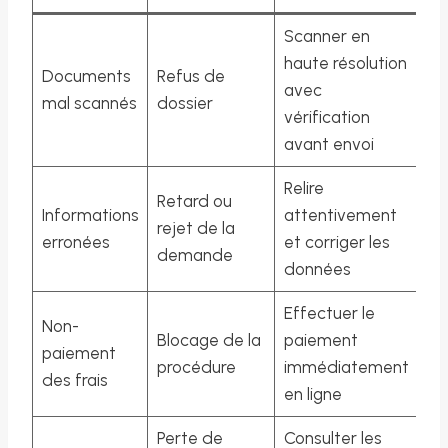
Scanner en
haute résolution
Documents
Refus de
avec
mal scannés
dossier
vérification
avant envoi
Relire
Retard ou
Informations
attentivement
rejet de la
erronées
et corriger les
demande
données
Effectuer le
Non-
Blocage de la
paiement
paiement
procédure
immédiatement
des frais
en ligne
Perte de
Consulter les