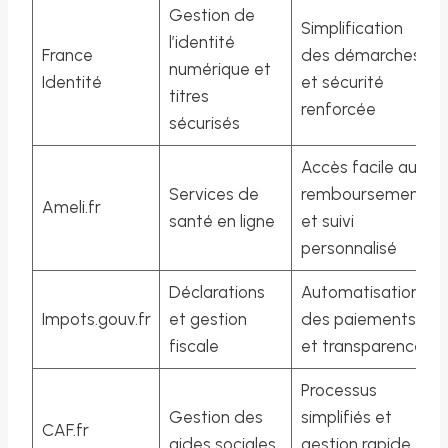
Gestion de
Simplification
l’identité
France
des démarches
numérique et
Identité
et sécurité
titres
renforcée
sécurisés
Accès facile aux
Services de
remboursements
Ameli.fr
santé en ligne
et suivi
personnalisé
Déclarations
Automatisation
Impots.gouv.fr
et gestion
des paiements
fiscale
et transparence
Processus
Gestion des
simplifiés et
CAF.fr
aides sociales
gestion rapide