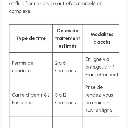
et fluidifier un service autrefois morcelé et
complexe.
Délais de
Modalités
Type de titre
traitement
C
d’accès
estimés
En ligne via
V
Permis de
2 à 6
ants.gouv.fr /
s
conduire
semaines
FranceConnect
si
Prise de
G
Carte d’identité /
3 à 12
rendez-vous
ta
Passeport
semaines
en mairie +
se
suivi en ligne
D