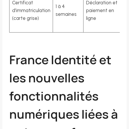
Certificat
Déclaration et
c
1 à 4
d’immatriculation
paiement en
ad
semaines
(carte grise)
ligne
a
r
France Identité et
les nouvelles
fonctionnalités
numériques liées à