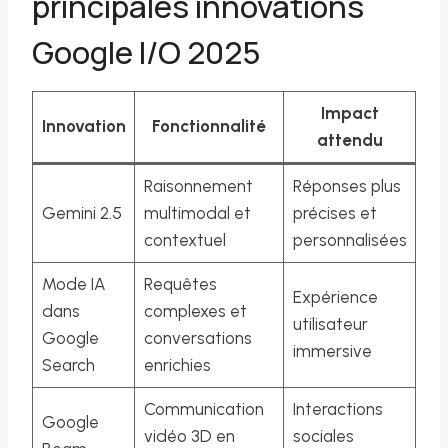
principales innovations
Google I/O 2025
Impact
Innovation
Fonctionnalité
attendu
Raisonnement
Réponses plus
Gemini 2.5
multimodal et
précises et
contextuel
personnalisées
Mode IA
Requêtes
Expérience
dans
complexes et
utilisateur
Google
conversations
immersive
Search
enrichies
Communication
Interactions
Google
vidéo 3D en
sociales