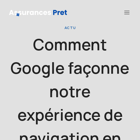
Aller
au
contenu
ACTU
Comment
Google façonne
notre
expérience de
navigation en