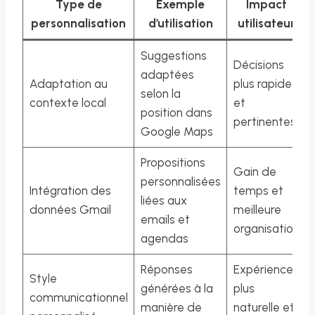
Type de
Exemple
Impact
personnalisation
d’utilisation
utilisateur
Suggestions
Décisions
adaptées
Adaptation au
plus rapides
selon la
contexte local
et
position dans
pertinentes
Google Maps
Propositions
Gain de
personnalisées
Intégration des
temps et
liées aux
données Gmail
meilleure
emails et
organisation
agendas
Réponses
Expérience
Style
générées à la
plus
communicationnel
manière de
naturelle et