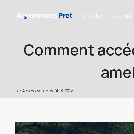
Aller
au
Crédit pro
Rachat 
contenu
Comment accéde
amel
Par
AlexMorvan
août 18, 2025