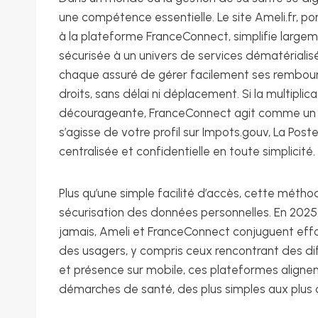
une compétence essentielle. Le site Ameli.fr, por
à la plateforme FranceConnect, simplifie larg
sécurisée à un univers de services dématériali
chaque assuré de gérer facilement ses rembours
droits, sans délai ni déplacement. Si la multiplic
décourageante, FranceConnect agit comme un sé
s’agisse de votre profil sur Impots.gouv, La Po
centralisée et confidentielle en toute simplicité.
Plus qu’une simple facilité d’accès, cette mét
sécurisation des données personnelles. En 2025,
jamais, Ameli et FranceConnect conjuguent effo
des usagers, y compris ceux rencontrant des diff
et présence sur mobile, ces plateformes alignent 
démarches de santé, des plus simples aux plus