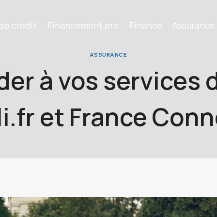
de crédit
Financement pro
Finance
Assurance
ASSURANCE
r à vos services d
i.fr et France Conn