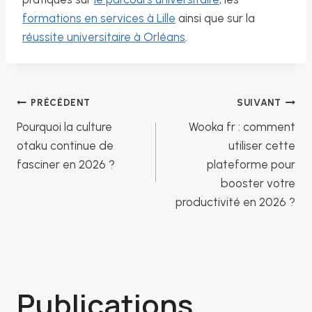
formations en services à Lille
ainsi que sur la
réussite universitaire à Orléans
.
Navigation
PRÉCÉDENT
SUIVANT
Pourquoi la culture
Wooka fr : comment
de
otaku continue de
utiliser cette
fasciner en 2026 ?
plateforme pour
booster votre
l’article
productivité en 2026 ?
Publications