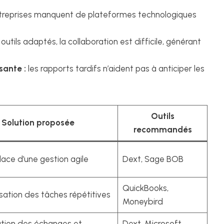
reprises manquent de plateformes technologiques
outils adaptés, la collaboration est difficile, générant
sante :
les rapports tardifs n’aident pas à anticiper les
Outils
Solution proposée
recommandés
lace d’une gestion agile
Dext, Sage BOB
QuickBooks,
ation des tâches répétitives
Moneybird
ation des échanges et
Dext, Microsoft