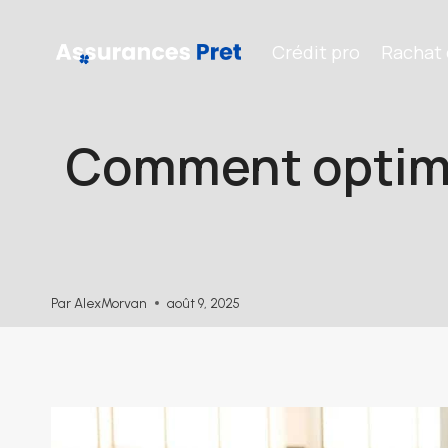
Aller
au
Crédit pro
Rachat 
contenu
Comment optimis
Par
AlexMorvan
août 9, 2025