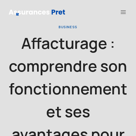
Aller
au
contenu
BUSINESS
Affacturage :
comprendre son
fonctionnement
et ses
avantages pour