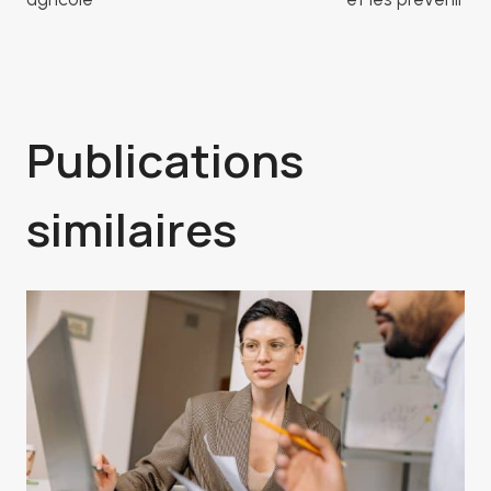
l’article
Publications
similaires