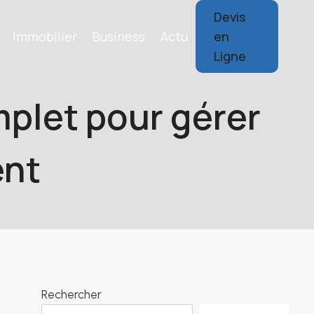
Devis
Immobilier
Business
Actu
en
Ligne
mplet pour gérer
ent
Rechercher