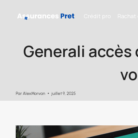
Aller
au
Crédit pro
Rachat 
contenu
Generali accès 
vo
Par
AlexMorvan
juillet 9, 2025