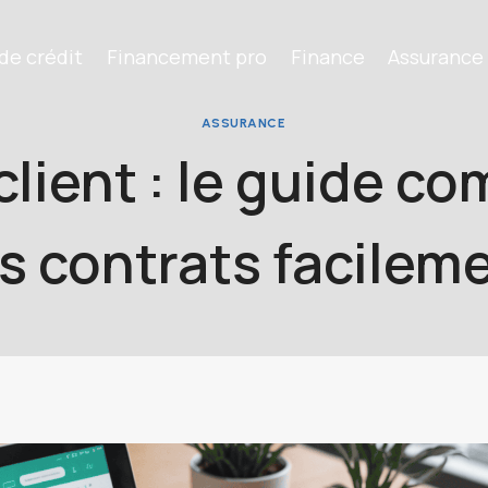
de crédit
Financement pro
Finance
Assurance
ASSURANCE
client : le guide co
s contrats facilem