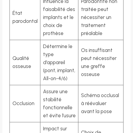
Influence la
Parodontite non
faisabilité des
traitée peut
État
implants et le
nécessiter un
parodontal
choix de
traitement
prothèse
préalable
Détermine le
Os insuffisant
type
Qualité
peut nécessiter
d’appareil
osseuse
une greffe
(pont, implant,
osseuse
All-on-4/6)
Assure une
Schéma occlusal
stabilité
Occlusion
à réévaluer
fonctionnelle
avant la pose
et évite l’usure
Impact sur
Choix de