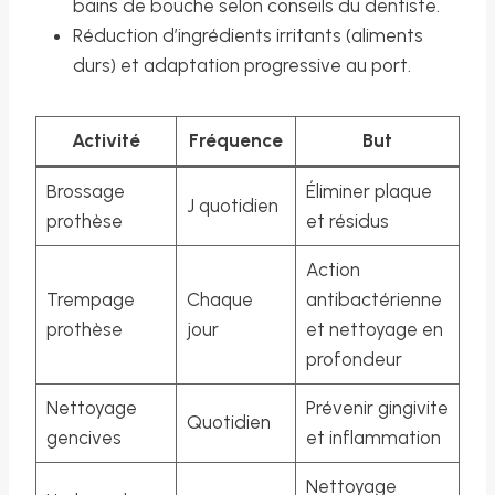
bains de bouche selon conseils du dentiste.
Réduction d’ingrédients irritants (aliments
durs) et adaptation progressive au port.
Activité
Fréquence
But
Brossage
Éliminer plaque
J quotidien
prothèse
et résidus
Action
Trempage
Chaque
antibactérienne
prothèse
jour
et nettoyage en
profondeur
Nettoyage
Prévenir gingivite
Quotidien
gencives
et inflammation
Nettoyage