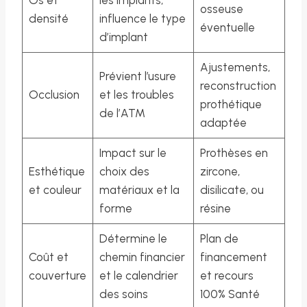
osseuse
densité
influence le type
éventuelle
d’implant
Ajustements,
Prévient l’usure
reconstruction
Occlusion
et les troubles
prothétique
de l’ATM
adaptée
Impact sur le
Prothèses en
Esthétique
choix des
zircone,
et couleur
matériaux et la
disilicate, ou
forme
résine
Détermine le
Plan de
Coût et
chemin financier
financement
couverture
et le calendrier
et recours
des soins
100% Santé