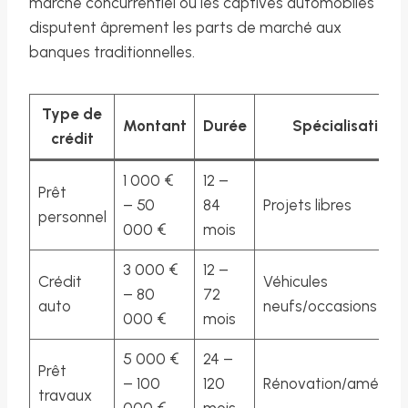
marché concurrentiel où les captives automobiles
disputent âprement les parts de marché aux
banques traditionnelles.
Type de
Montant
Durée
Spécialisations
crédit
1 000 €
12 –
Prêt
– 50
84
Projets libres
personnel
000 €
mois
3 000 €
12 –
Crédit
Véhicules
– 80
72
auto
neufs/occasions
000 €
mois
5 000 €
24 –
Prêt
– 100
120
Rénovation/améliora
travaux