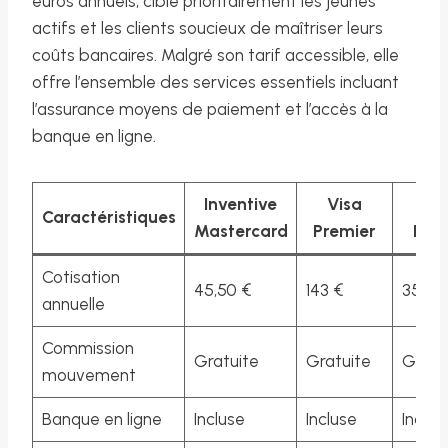
euros annuels, cible prioritairement les jeunes
actifs et les clients soucieux de maîtriser leurs
coûts bancaires. Malgré son tarif accessible, elle
offre l’ensemble des services essentiels incluant
l’assurance moyens de paiement et l’accès à la
banque en ligne.
Inventive
Visa
Vi
Caractéristiques
Mastercard
Premier
Infin
Cotisation
45,50 €
143 €
358 €
annuelle
Commission
Gratuite
Gratuite
Gratu
mouvement
Banque en ligne
Incluse
Incluse
Inclus