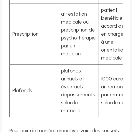
patient
attestation
bénéficie d’u
médicale ou
accord de pri
prescription de
Prescription
en charge sui
psychothérapie
à une
par un
orientation
médecin
médicale
plafonds
annuels et
1000 euros pa
éventuels
an rembours
Plafonds
dépassements
par mutuelle
selon la
selon le contr
mutuelle
Pour agir de manière proactive, voici des conseils