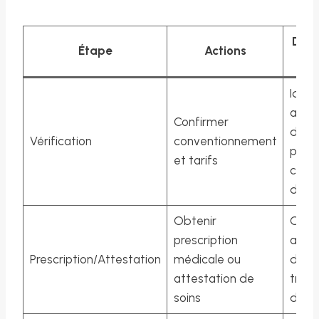
Doc
Étape
Actions
à f
Ident
attes
Confirmer
du
Vérification
conventionnement
psych
et tarifs
comp
du se
Obtenir
Ordo
prescription
attes
Prescription/Attestation
médicale ou
du m
attestation de
traita
soins
dema