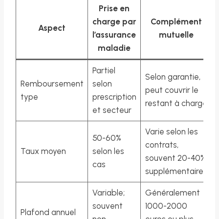
Prise en
charge par
Complément
Aspect
l’assurance
mutuelle
maladie
Partiel
Selon garantie,
Remboursement
selon
peut couvrir le
type
prescription
restant à charge
et secteur
Varie selon les
50-60%
contrats,
Taux moyen
selon les
souvent 20-40%
cas
supplémentaires
Variable;
Généralement
souvent
1000-2000
Plafond annuel
non
euros ou plus