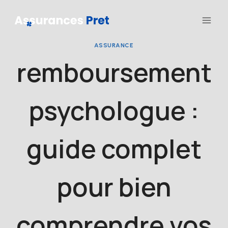
Aller
au
contenu
ASSURANCE
remboursement
psychologue :
guide complet
pour bien
comprendre vos