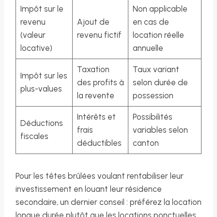
Impôt sur le
Non applicable
revenu
Ajout de
en cas de
(valeur
revenu fictif
location réelle
locative)
annuelle
Taxation
Taux variant
Impôt sur les
des profits à
selon durée de
plus-values
la revente
possession
Intérêts et
Possibilités
Déductions
frais
variables selon
fiscales
déductibles
canton
Pour les têtes brûlées voulant rentabiliser leur
investissement en louant leur résidence
secondaire, un dernier conseil : préférez la location
longue durée plutôt que les locations ponctuelles,