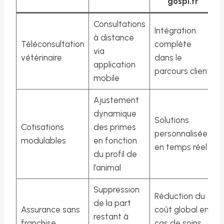
gospi.fr
Consultations
Intégration
à distance
Téléconsultation
complète
via
vétérinaire
dans le
application
parcours client
mobile
Ajustement
dynamique
Solutions
Cotisations
des primes
personnalisées
modulables
en fonction
en temps réel
du profil de
l’animal
Suppression
Réduction du
de la part
Assurance sans
coût global en
restant à
franchise
cas de soins