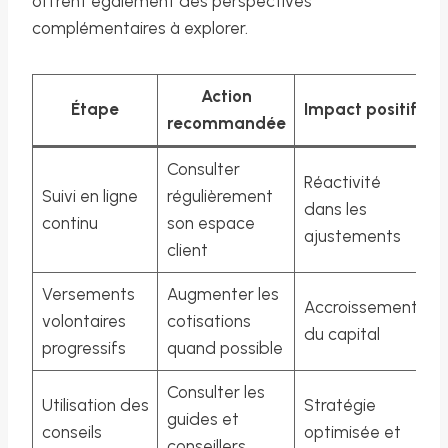
offrent également des perspectives
complémentaires à explorer.
Action
Étape
Impact positif
recommandée
Consulter
Réactivité
Suivi en ligne
régulièrement
dans les
continu
son espace
ajustements
client
Versements
Augmenter les
Accroissement
volontaires
cotisations
du capital
progressifs
quand possible
Consulter les
Utilisation des
Stratégie
guides et
conseils
optimisée et
conseillers