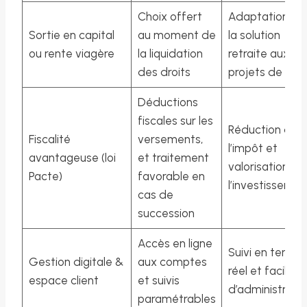
Choix offert
Adaptation de
Sortie en capital
au moment de
la solution
ou rente viagère
la liquidation
retraite aux
des droits
projets de vie
Déductions
fiscales sur les
Réduction de
Fiscalité
versements,
l’impôt et
avantageuse (loi
et traitement
valorisation de
Pacte)
favorable en
l’investissemen
cas de
succession
Accès en ligne
Suivi en temps
Gestion digitale &
aux comptes
réel et facilité
espace client
et suivis
d’administratio
paramétrables