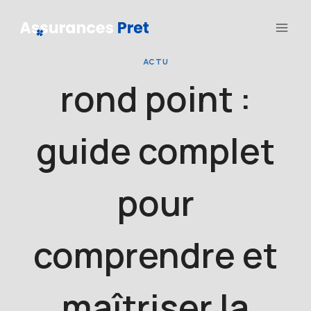
Aller
au
contenu
ACTU
rond point :
guide complet
pour
comprendre et
maîtriser la