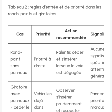
Tableau 2 : règles d’entrée et de priorité dans les
ronds-points et giratoires
Action
Cas
Priorité
Signalisat
recommandée
Aucune
Rond-
Ralentir, céder
signalisatio
point
Priorité à
et s’insérer
spécifique,
sans
droite
lorsque la voie
attention
panneau
est dégagée
générale
Giratoire
Observer,
avec
Véhicules
Panneaux 
s’insérer
panneaux
déjà
priorité,
prudemment
« céder le
dans
marquage
et respecter