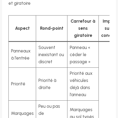
et giratoire
Carrefour à
Impact
Aspect
Rond-point
sens
sur la
giratoire
conduit
Souvent
Panneau «
Panneaux
inexistant ou
céder le
à l’entrée
discret
passage »
Priorité aux
Priorité à
véhicules
Priorité
droite
déjà dans
l’anneau
Peu ou pas
Marquages
Marquages
de
au sol typés