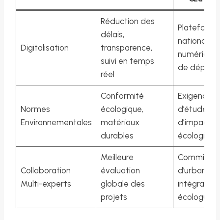
Réduction des
Plateform
délais,
nationale
Digitalisation
transparence,
numérique
suivi en temps
de dépôt
réel
Conformité
Exigence
Normes
écologique,
d’études
Environnementales
matériaux
d’impact
durables
écologique
Meilleure
Commissio
Collaboration
évaluation
d’urbanism
Multi-experts
globale des
intégrant
projets
écologues