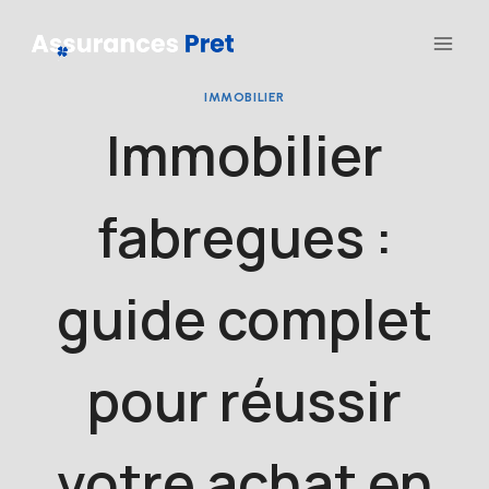
Aller
au
contenu
IMMOBILIER
Immobilier
fabregues :
guide complet
pour réussir
votre achat en