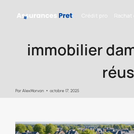
Aller
au
Crédit pro
Rachat 
contenu
immobilier dam
réus
Par
AlexMorvan
octobre 17, 2025