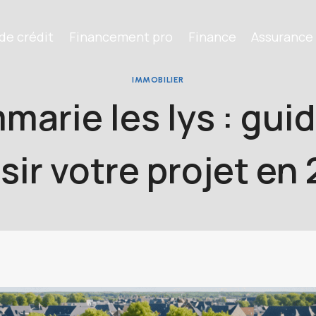
de crédit
Financement pro
Finance
Assurance
IMMOBILIER
marie les lys : gui
sir votre projet en