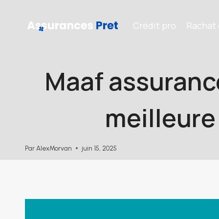
Aller
au
Crédit pro
Rachat 
contenu
Maaf assurance 
meilleure
Par
AlexMorvan
juin 15, 2025