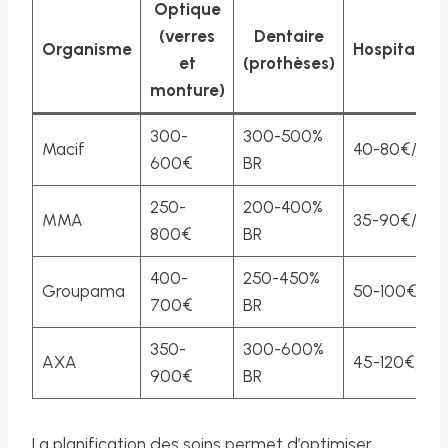
Optique
(verres
Dentaire
Organisme
Hospitalisa
et
(prothèses)
monture)
300-
300-500%
Macif
40-80€/jour
600€
BR
250-
200-400%
MMA
35-90€/jour
800€
BR
400-
250-450%
Groupama
50-100€/jou
700€
BR
350-
300-600%
AXA
45-120€/jou
900€
BR
La planification des soins permet d’optimiser