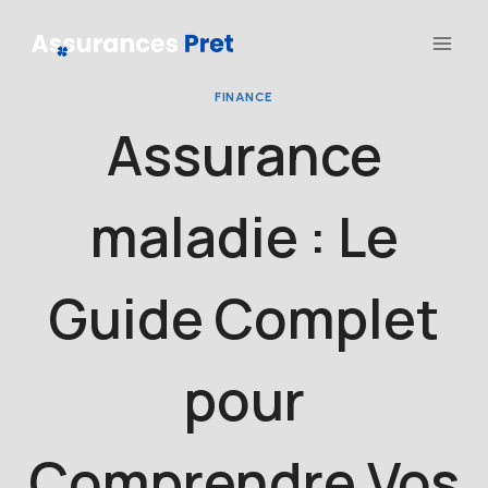
Aller
au
contenu
FINANCE
Assurance
maladie : Le
Guide Complet
pour
Comprendre Vos