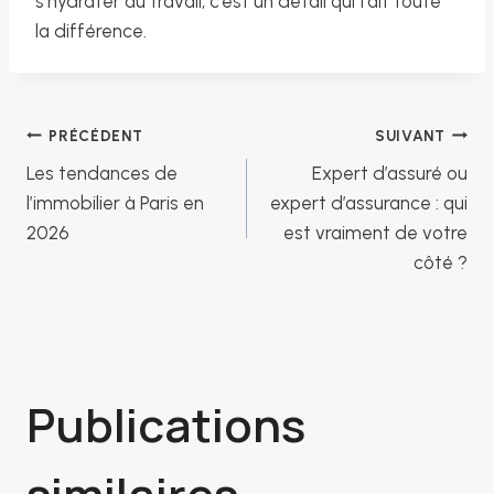
s’hydrater au travail, c’est un détail qui fait toute
la différence.
Navigation
PRÉCÉDENT
SUIVANT
Les tendances de
Expert d’assuré ou
de
l’immobilier à Paris en
expert d’assurance : qui
2026
est vraiment de votre
côté ?
l’article
Publications