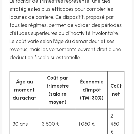
Le rachat de trimestres représente l’une des
stratégies les plus efficaces pour combler les
lacunes de carrière. Ce dispositif, proposé par
tous les régimes, permet de valider des périodes
d’études supérieures ou d’inactivité involontaire.
Le coût varie selon l’âge du demandeur et ses
revenus, mais les versements ouvrent droit à une
déduction fiscale substantielle.
Coût par
Âge au
Économie
trimestre
Coût
moment
d’impôt
(salaire
net
du rachat
(TMI 30%)
moyen)
2
30 ans
3 500 €
1 050 €
450
€