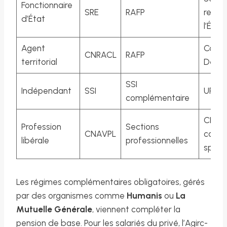
Fonctionnaire
SRE
RAFP
retrai
d’État
l’État
Agent
Caiss
CNRACL
RAFP
territorial
Dépô
SSI
Indépendant
SSI
URSS
complémentaire
CIPAV
Profession
Sections
CNAVPL
caiss
libérale
professionnelles
spécia
Les régimes complémentaires obligatoires, gérés
par des organismes comme
Humanis
ou
La
Mutuelle Générale
, viennent compléter la
pension de base. Pour les salariés du privé, l’Agirc-